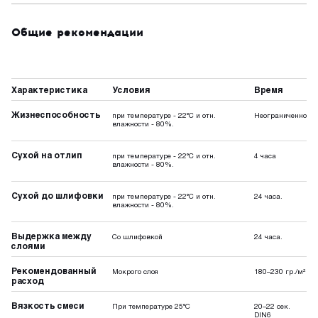
Общие рекомендации
Характеристика
Условия
Время
Жизнеспособность
при температуре - 22°C и отн.
Неограниченно
влажности - 80%.
Сухой на отлип
при температуре - 22°C и отн.
4 часа
влажности - 80%.
Сухой до шлифовки
при температуре - 22°C и отн.
24 часа.
влажности - 80%.
Выдержка между
Со шлифовкой
24 часа.
слоями
Рекомендованный
Мокрого слоя
180–230 гр./м²
расход
Вязкость смеси
При температуре 25°C
20–22 сек.
DIN6