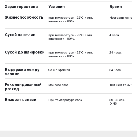
Характеристика
Условия
Время
Жизнеспособность
при температуре - 22°C и отн.
Неограниченно
влажности - 80%.
Сухой на отлип
при температуре - 22°C и отн.
4 часа
влажности - 80%.
Сухой до шлифовки
при температуре - 22°C и отн.
24 часа.
влажности - 80%.
Выдержка между
Со шлифовкой
24 часа.
слоями
Рекомендованный
Мокрого слоя
180–230 гр./м²
расход
Вязкость смеси
При температуре 25°C
20–22 сек.
DIN6