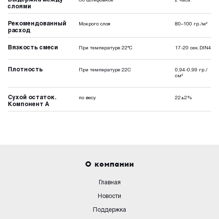
Со шлифовкой
2 часа.
слоями
Рекомендованный
Мокрого слоя
80–100 гр./м²
расход
Вязкость смеси
При температуре 22°C
17-20 сек.DIN4
Плотность
При температуре 22С
0,94-0,99 гр./
см³
Сухой остаток.
по весу
22±2%
Компонент А
О компании
Главная
Новости
Поддержка