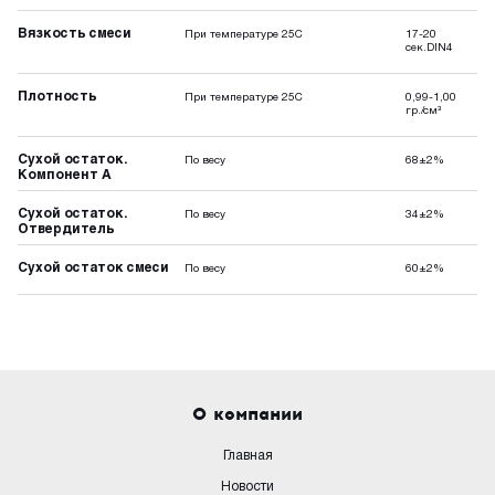
Вязкость смеси
При температуре 25С
17-20
сек.DIN4
Плотность
При температуре 25С
0,99-1,00
гр./см³
Сухой остаток.
По весу
68±2%
Компонент А
Сухой остаток.
По весу
34±2%
Отвердитель
Сухой остаток смеси
По весу
60±2%
О компании
Главная
Новости