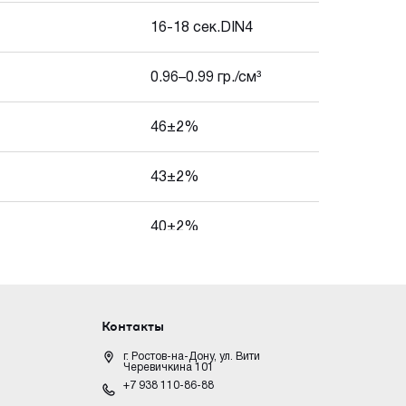
16-18 сек.DIN4
0.96–0.99 гр./см³
46±2%
43±2%
40±2%
Контакты
г. Ростов-на-Дону, ул. Вити
Черевичкина 101
+7 938 110-86-88