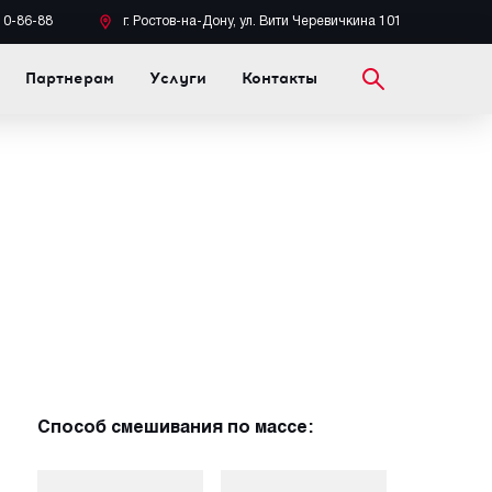
10-86-88
г. Ростов-на-Дону, ул. Вити Черевичкина 101
Партнерам
Услуги
Контакты
Способ смешивания по массе: