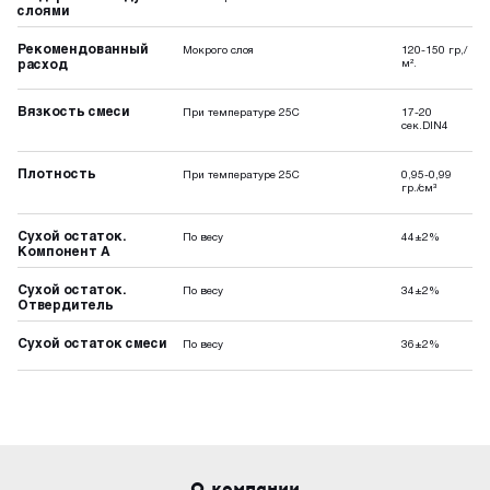
слоями
Рекомендованный
Мокрого слоя
120-150 гр,/
расход
м².
Вязкость смеси
При температуре 25С
17-20
сек.DIN4
Плотность
При температуре 25С
0,95-0,99
гр./см³
Сухой остаток.
По весу
44±2%
Компонент А
Сухой остаток.
По весу
34±2%
Отвердитель
Сухой остаток смеси
По весу
36±2%
О компании