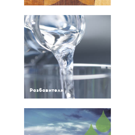
Разбавители
Разбавитель нитро
Разбавители другие
Разбавители для акриловых
материалов
Разбавители для ПУ
Разбавители
Материалы на водной