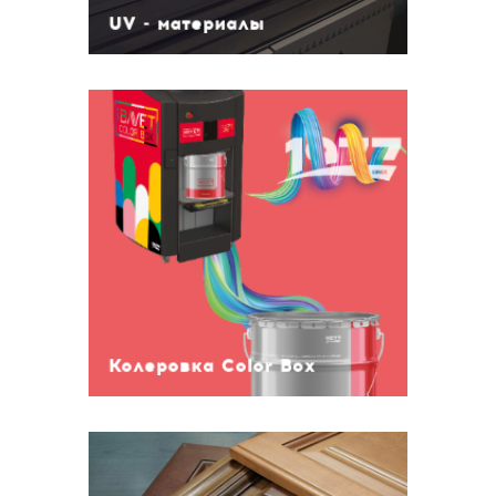
UV - материалы
Колеровка Color Box
Пасты для колеровки эмали
Пасты для колеровки морилок
Пасты для колеровки водных
материалов
Базы для колеровки эмали
Базы для колеровки морилок
Базы для колеровки водных
Колеровка Color Box
материалов
Полиуретановые