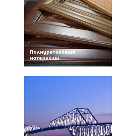
материалы
Полиуретановые лаки
Прозрачные полиуретановые
грунты
Пигментированные
полиуретановые эмали
Пигментированные
Полиуретановые
полиуретановые грунты
материалы
Материалы для
металлообработки
Разбавители
Краска для дорожной разметки
Эпоксидные
Полиуретановые