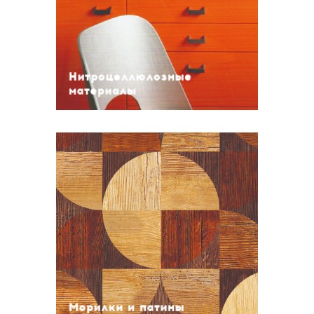
Эмали металлики
Нитроцеллюлозные лаки
Прозрачные грунты
Пигментированный материалы
Нитроцеллюлозные
материалы
Морилки и патины
Нитро морилки
Морилки
Металлики патины
Древесные патины
Морилки и патины