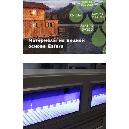
основе Esfera
Водные материалы для наружных
работ
Водные материалы для
внутренних работ
Материалы на водной
основе Esfera
UV - материалы
UV Эмали
UV Прозрачные лаки
UV Прозрачные грунты
UV Пигментированные грунты